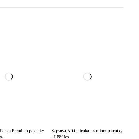
lienka Premium patentky
Kapsová AIO plienka Premium patentky
ká
- Líščí les