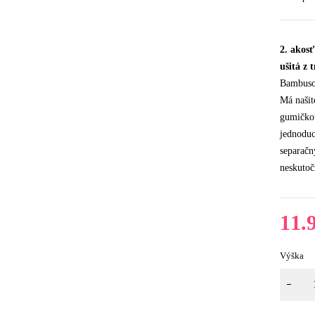
2. akos
ušitá z 
Bambusov
Má našit
gumičkou
jednodu
separačn
neskutoč
11.
Výška