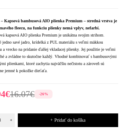
ť – Kapsová bambusová AIO plienka Premium – stredná vrstva je
tmavého fleecu, na funkciu plienky nemá vplyv, nefarbí.
á kapsová AIO plienka Premium je unikátna svojim strihom.
é jedno savé jadro, krídelká z PUL materiálu s veľmi mäkkou
 a vrecko na pridanie ďalšej vkladacej plienky. Jej použitie je veľmi
ché a zvládne to skutočne každý. Vhodné kombinovať s bambusovými
ými plienkami, ktoré zachytia najväčšiu nečistotu a zároveň sú
ne jemné k pokožke dieťaťa.
94
€
16.07
€
-
26
%
Pridať do košíka