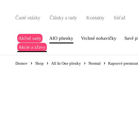
Časté otázky
Články a rady
Kontakty
Súťaž
Akčné sady
AIO plienky
Vrchné nohavičky
Savé p
Akcie a zľavy
Domov
Shop
All In One plenky
Normal
Kapsové premiu
-4.13€