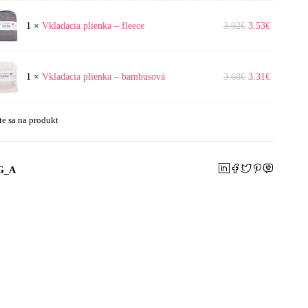
ia
1
×
Vkladacia plienka – fleece
3.92
€
3.53
€
ia
1
×
Vkladacia plienka – bambusová
3.68
€
3.31
€
ová
te sa na produkt
G_A