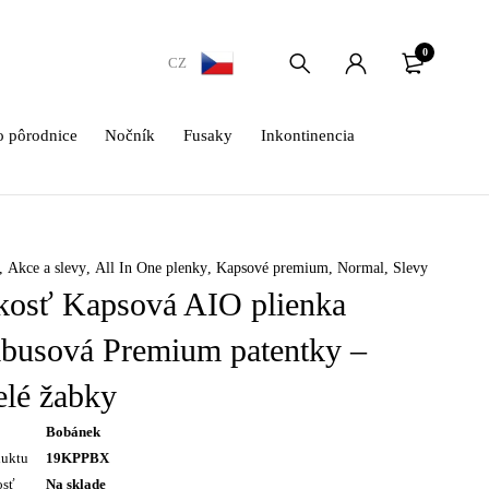
0
CZ
 pôrodnice
Nočník
Fusaky
Inkontinencia
,
Akce a slevy
,
All In One plenky
,
Kapsové premium
,
Normal
,
Slevy
akosť Kapsová AIO plienka
busová Premium patentky –
elé žabky
Bobánek
duktu
19KPPBX
osť
Na sklade