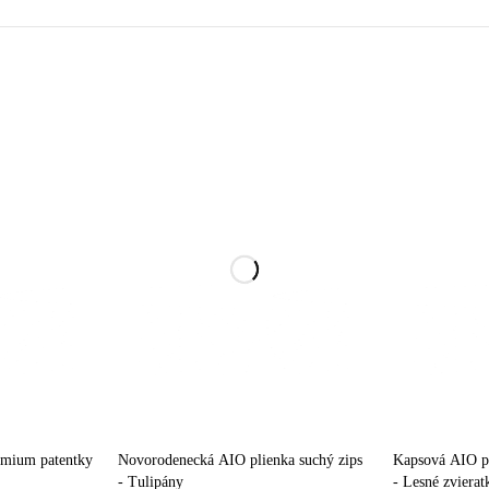
emium patentky
Novorodenecká AIO plienka suchý zips
Kapsová AIO p
- Tulipány
- Lesné zvierat