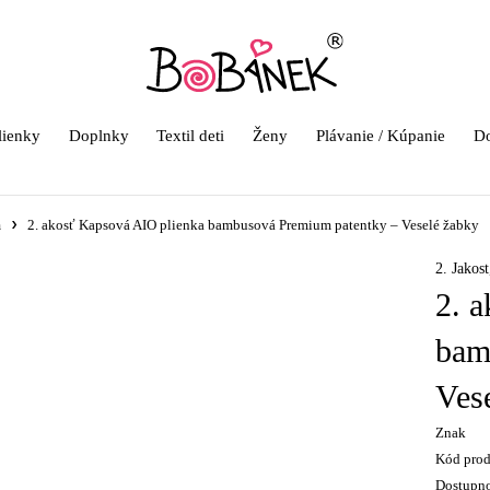
lienky
Doplnky
Textil deti
Ženy
Plávanie / Kúpanie
Do
m
2. akosť Kapsová AIO plienka bambusová Premium patentky – Veselé žabky
2. Jakost
2. 
bam
Ves
Znak
Kód pro
Dostupn