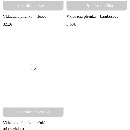
Pridať do košíka
Pridať do košíka
Vkladacia plienka – fleece
Vkladacia plienka – bambusová
3.92
€
3.68
€
Pridať do košíka
Vkladacia plienka prefold
mikrovlákno