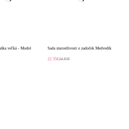
aška veľká - Modré
Sada starostlivosti o zadoček Medvedík
22.35
€
24.83
€