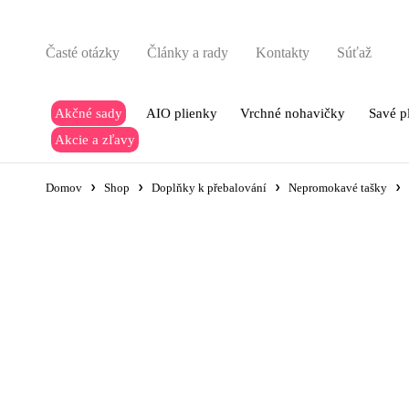
Časté otázky
Články a rady
Kontakty
Súťaž
Akčné sady
AIO plienky
Vrchné nohavičky
Savé p
Akcie a zľavy
Domov
Shop
Doplňky k přebalování
Nepromokavé tašky