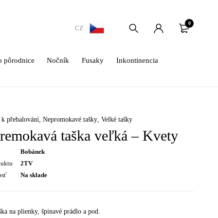
0
CZ
 pôrodnice
Nočník
Fusaky
Inkontinencia
k přebalování
,
Nepromokavé tašky
,
Velké tašky
remokavá taška veľká – Kvety
Bobánek
duktu
2TV
osť
Na sklade
ška na plienky, špinavé prádlo a pod.