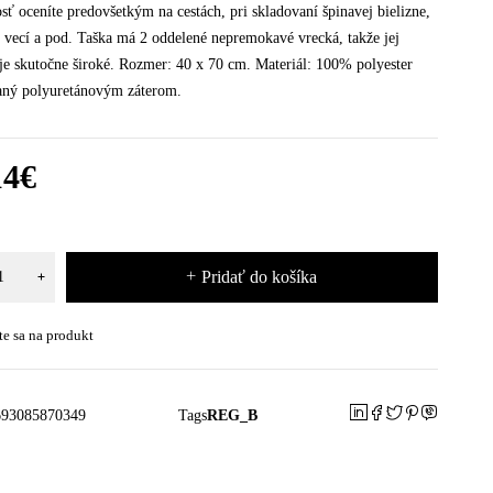
osť oceníte predovšetkým na cestách, pri skladovaní špinavej bielizne,
vecí a pod. Taška má 2 oddelené nepremokavé vrecká, takže jej
 je skutočne široké. Rozmer: 40 x 70 cm. Materiál: 100% polyester
aný polyuretánovým záterom.
14
€
Pridať do košíka
te sa na produkt
693085870349
Tags
REG_B