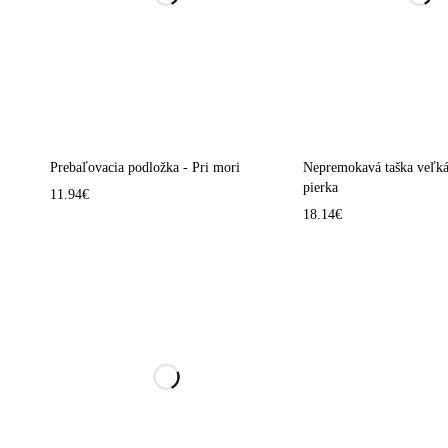
Prebaľovacia podložka - Pri mori
Nepremokavá taška veľká
pierka
11.94
€
18.14
€