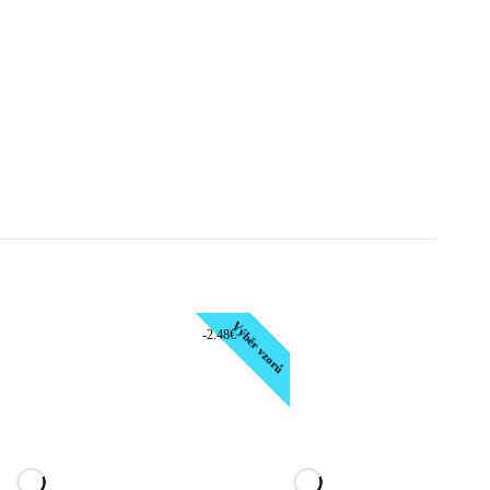
Výběr vzorů
-2.48€