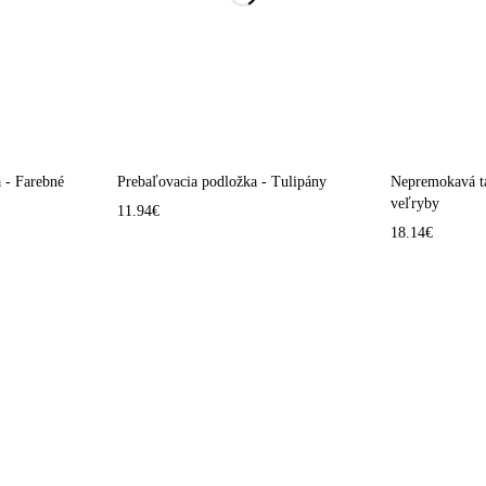
 - Farebné
Prebaľovacia podložka - Tulipány
Nepremokavá t
veľryby
11.94
€
18.14
€