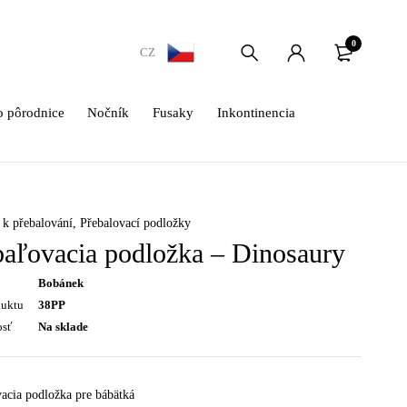
0
CZ
 pôrodnice
Nočník
Fusaky
Inkontinencia
k přebalování
,
Přebalovací podložky
baľovacia podložka – Dinosaury
Bobánek
duktu
38PP
osť
Na sklade
acia podložka pre bábätká