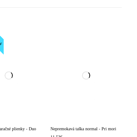
rů
račné plienky - Duo
Nepremokavá taška normal - Pri mori