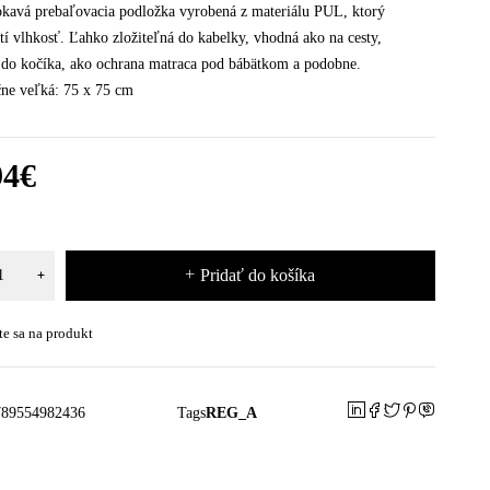
avá prebaľovacia podložka vyrobená z materiálu PUL, ktorý
tí vlhkosť. Ľahko zložiteľná do kabelky, vhodná ako na cesty,
 do kočíka, ako ochrana matraca pod bábätkom a podobne.
čne veľká: 75 x 75 cm
94
€
Pridať do košíka
te sa na produkt
789554982436
Tags
REG_A