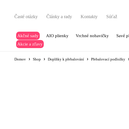
Časté otázky
Články a rady
Kontakty
Súťaž
Akčné sady
AIO plienky
Vrchné nohavičky
Savé p
Akcie a zľavy
Domov
Shop
Doplňky k přebalování
Přebalovací podložky