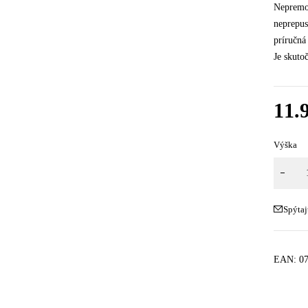
Nepremok
neprepus
príručná
Je skuto
11.
Výška
Spýtaj
EAN:
0