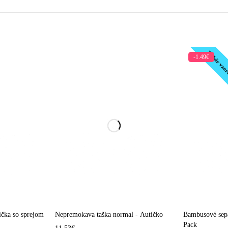
Výběr vzo
-1.49€
ička so sprejom
Nepremokava taška normal - Autíčko
Bambusové sepa
Pack