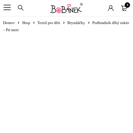
0
Domov
Shop
Textil pro děti
Bryndáčky
Podbradník dlhý rukáv
– Pri mori