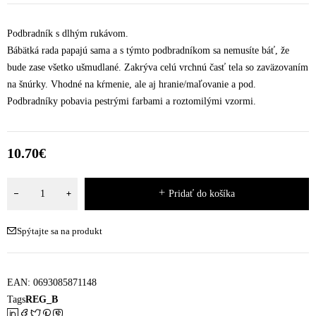
Podbradník s dlhým rukávom.
Bábätká rada papajú sama a s týmto podbradníkom sa nemusíte báť, že
bude zase všetko ušmudlané. Zakrýva celú vrchnú časť tela so zaväzovaním
na šnúrky. Vhodné na kŕmenie, ale aj hranie/maľovanie a pod.
Podbradníky pobavia pestrými farbami a roztomilými vzormi.
10.70
€
Pridať do košíka
Spýtajte sa na produkt
EAN:
0693085871148
Tags
REG_B