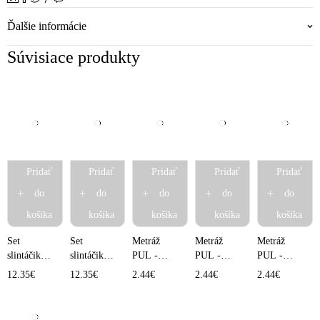
Ďalšie informácie
Súvisiace produkty
Pridať
Pridať
Pridať
Pridať
Pridať
do
do
do
do
do
košíka
košíka
košíka
košíka
košíka
Set
Set
Metráž
Metráž
Metráž
slintáčikov
slintáčikov
PUL -
PUL -
PUL -
4 ks -
4 ks -
Chameleóni
Autíčko
Medvedíky
12.35
€
12.35
€
2.44
€
2.44
€
2.44
€
Vtáčiky
Modré
10x150 cm
10x150 cm
v tričku
veľryby
10x150 cm