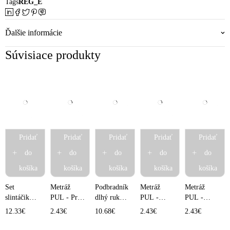
Tags
REG_E
Ďalšie informácie
Súvisiace produkty
Pridať
Pridať
Pridať
Pridať
Pridať
do
do
do
do
do
košíka
košíka
košíka
košíka
košíka
Set
Metráž
Podbradník
Metráž
Metráž
slintáčikov
PUL - Pri
dlhý rukáv
PUL -
PUL -
4 ks -
mori
- Tulipány
Autíčko
Líščí les
12.33
€
2.43
€
10.68
€
2.43
€
2.43
€
Vtáčiky
10x150 cm
10x150 cm
10x150 cm