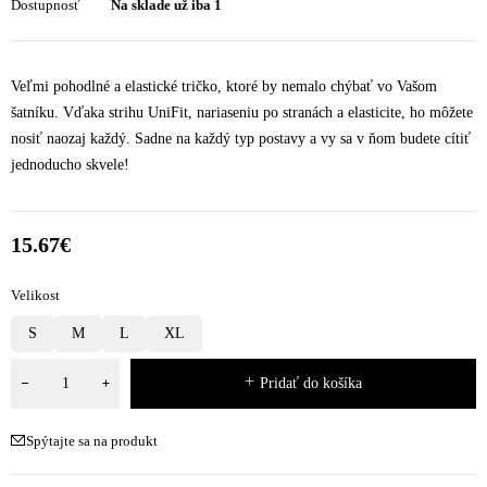
Dostupnosť
Na sklade už iba 1
Veľmi pohodlné a elastické tričko, ktoré by nemalo chýbať vo Vašom
šatníku. Vďaka strihu UniFit, nariaseniu po stranách a elasticite, ho môžete
nosiť naozaj každý. Sadne na každý typ postavy a vy sa v ňom budete cítiť
jednoducho skvele!
15.67
€
Velikost
S
M
L
XL
Pridať do košíka
Spýtajte sa na produkt