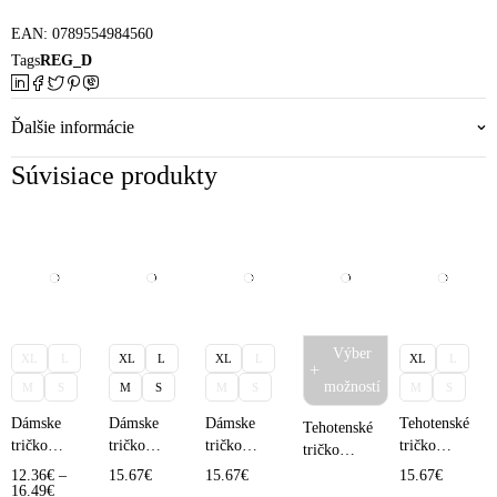
EAN:
0789554984560
Tags
REG_D
Ďalšie informácie
Súvisiace produkty
Výber
XL
L
XL
L
XL
L
XL
L
možností
M
S
M
S
M
S
M
S
Dámske
Dámske
Dámske
Tehotenské
Tehotenské
tričko
tričko
tričko
tričko
tričko
UniFit
UniFit
UniFit
krátky
krátky
12.36
€
–
15.67
€
15.67
€
15.67
€
krátky
krátky
krátky
rukáv –
16.49
€
rukáv –