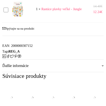
14.40
€
Rastúce
1
×
Rastúce plavky veľké - Jungle
12.24
€
plavky
veľké
-
Spýtajte sa na produkt
Jungle
EAN:
2000000307152
Tags
REG_A
Ďalšie informácie
Súvisiace produkty