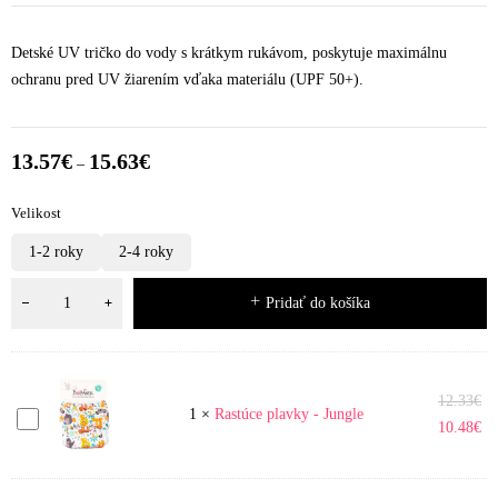
Detské UV tričko do vody s krátkym rukávom, poskytuje maximálnu
ochranu pred UV žiarením vďaka materiálu (UPF 50+).
13.57
€
15.63
€
–
Velikost
1-2 roky
2-4 roky
Pridať do košíka
12.33
€
Rastúce
1
×
Rastúce plavky - Jungle
10.48
€
plavky
-
Jungle