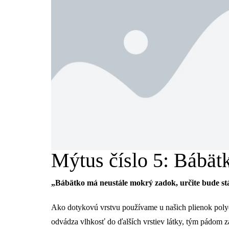
Mýtus číslo 5: Bábät
„Bábätko má neustále mokrý zadok, určite bude st
Ako dotykovú vrstvu používame u našich plienok polyes
odvádza vlhkosť do ďalších vrstiev látky, tým pádom z