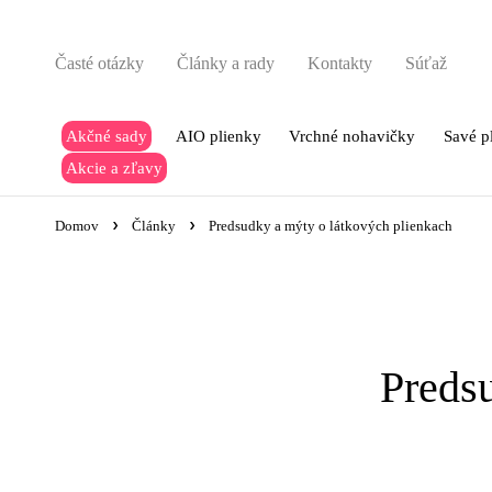
Časté otázky
Články a rady
Kontakty
Súťaž
Akčné sady
AIO plienky
Vrchné nohavičky
Savé p
Akcie a zľavy
Domov
Články
Predsudky a mýty o látkových plienkach
Preds