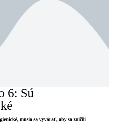
o 6: Sú
cké
ienické, musia sa vyvárať, aby sa zničili