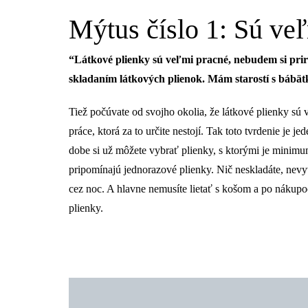
Mýtus číslo 1: Sú ve
“Látkové plienky sú veľmi pracné, nebudem si pri
skladaním látkových plienok. Mám starostí s bábät
Tiež počúvate od svojho okolia, že látkové plienky sú v
práce, ktorá za to určite nestojí. Tak toto tvrdenie je 
dobe si už môžete vybrať plienky, s ktorými je minimu
pripomínajú jednorazové plienky. Nič neskladáte, nev
cez noc. A hlavne nemusíte lietať s košom a po nákup
plienky.