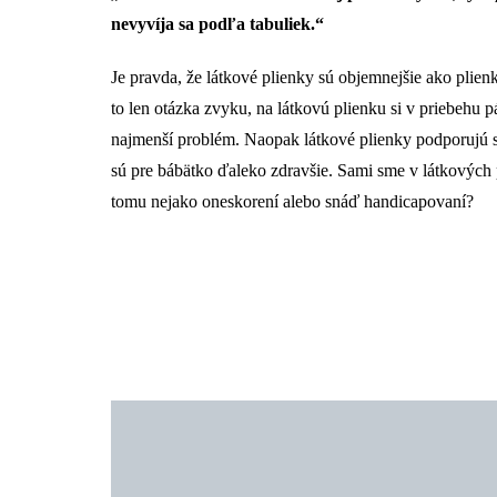
nevyvíja sa podľa tabuliek.“
Je pravda, že látkové plienky sú objemnejšie ako plien
to len otázka zvyku, na látkovú plienku si v priebehu 
najmenší problém. Naopak látkové plienky podporujú 
sú pre bábätko ďaleko zdravšie. Sami sme v látkových 
tomu nejako oneskorení alebo snáď handicapovaní?