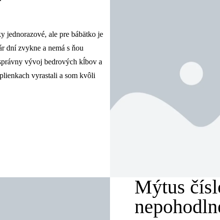
ky jednorazové, ale pre bábätko je
pár dní zvykne a nemá s ňou
správny vývoj bedrových kĺbov a
plienkach vyrastali a som kvôli
Mýtus čísl
nepohodln