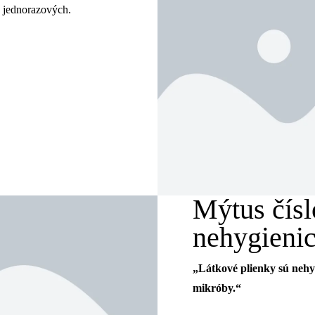
k jednorazových.
Mýtus čísl
nehygieni
„Látkové plienky sú nehyg
mikróby.“