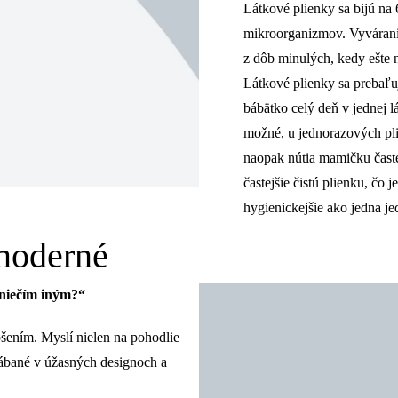
Látkové plienky sa bijú na 6
mikroorganizmov. Vyváranie 
z dôb minulých, kedy ešte n
Látkové plienky sa prebaľu
bábätko celý deň v jednej l
možné, u jednorazových pli
naopak nútia mamičku časte
častejšie čistú plienku, čo 
hygienickejšie ako jedna j
emoderné
 niečím iným?“
šením. Myslí nielen na pohodlie
rábané v úžasných designoch a