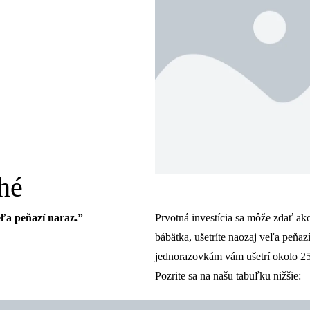
hé
eľa peňazí naraz.”
Prvotná investícia sa môže zdať ako
bábätka, ušetríte naozaj veľa peňa
jednorazovkám vám ušetrí okolo 2
Pozrite sa na našu tabuľku nižšie: