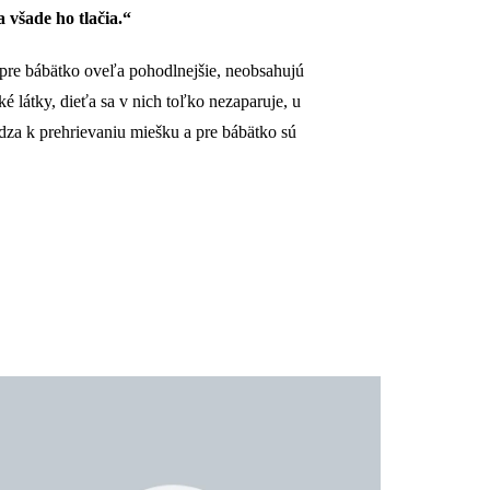
 všade ho tlačia.“
pre bábätko oveľa pohodlnejšie, neobsahujú
é látky, dieťa sa v nich toľko nezaparuje, u
za k prehrievaniu miešku a pre bábätko sú