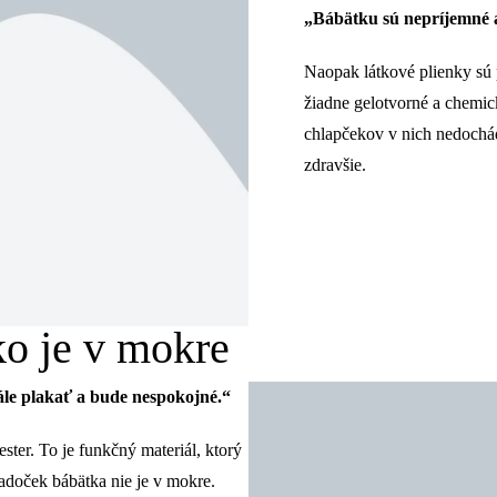
„Bábätku sú nepríjemné a
Naopak látkové plienky sú 
žiadne gelotvorné a chemick
chlapčekov v nich nedochád
zdravšie.
ko je v mokre
ále plakať a bude nespokojné.“
ter. To je funkčný materiál, ktorý
adoček bábätka nie je v mokre.