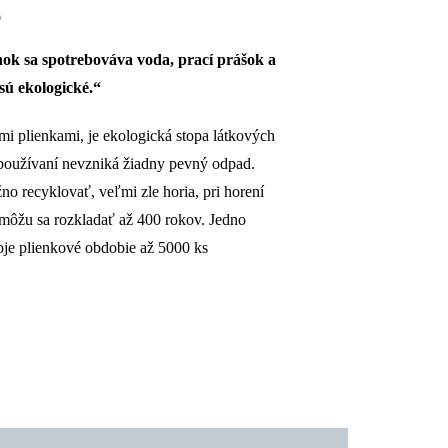
é
nok sa spotrebováva voda, prací prášok a
sú ekologické.“
i plienkami, je ekologická stopa látkových
 používaní nevzniká žiadny pevný odpad.
o recyklovať, veľmi zle horia, pri horení
 môžu sa rozkladať až 400 rokov. Jedno
oje plienkové obdobie až 5000 ks