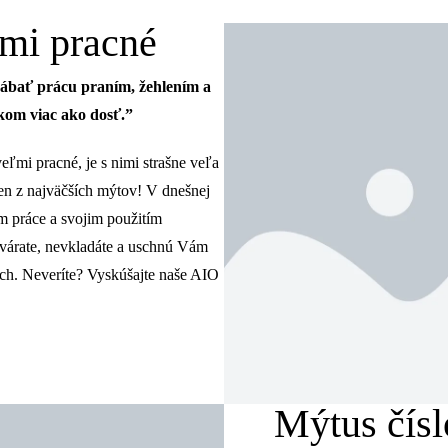
ľmi pracné
rábať prácu praním, žehlením a
kom viac ako dosť.”
eľmi pracné, je s nimi strašne veľa
jeden z najväčších mýtov! V dnešnej
m práce a svojim použitím
yvárate, nevkladáte a uschnú Vám
och. Neveríte? Vyskúšajte naše AIO
Mýtus čísl