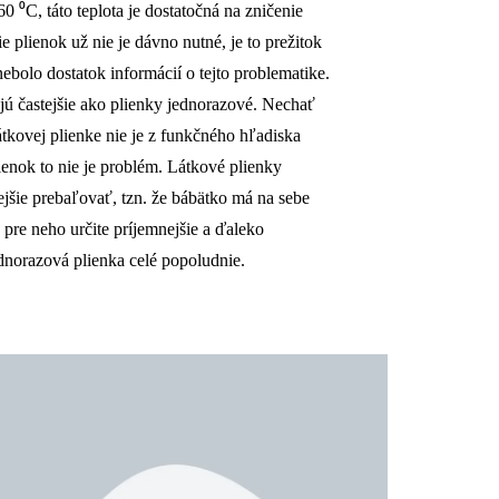
0 ⁰C, táto teplota je dostatočná na zničenie
plienok už nie je dávno nutné, je to prežitok
ebolo dostatok informácií o tejto problematike.
jú častejšie ako plienky jednorazové. Nechať
átkovej plienke nie je z funkčného hľadiska
enok to nie je problém. Látkové plienky
jšie prebaľovať, tzn. že bábätko má na sebe
je pre neho určite príjemnejšie a ďaleko
ednorazová plienka celé popoludnie.