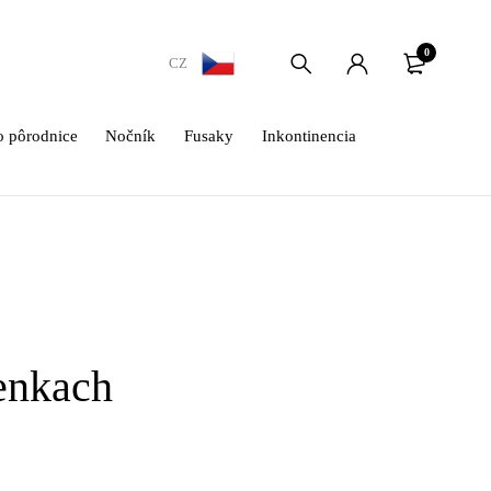
0
CZ
 pôrodnice
Nočník
Fusaky
Inkontinencia
enkach