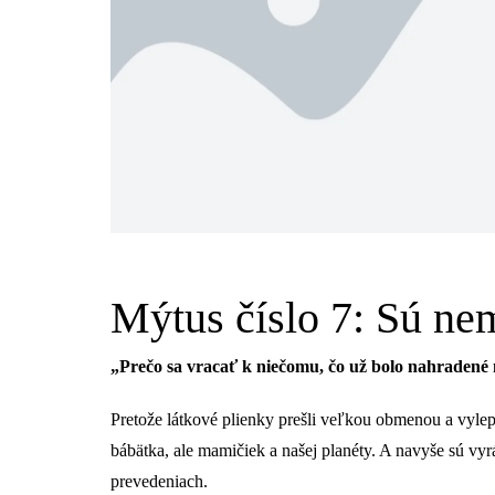
Mýtus číslo 7: Sú n
„Prečo sa vracať k niečomu, čo už bolo nahradené
Pretože látkové plienky prešli veľkou obmenou a vylep
bábätka, ale mamičiek a našej planéty. A navyše sú vy
prevedeniach.