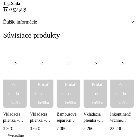
Tags
Sada
Ďalšie informácie
Súvisiace produkty
Pridať
Pridať
Pridať
Pridať
Pridať
do
do
do
do
do
košíka
košíka
košíka
košíka
košíka
Vkladacia
Vkladacia
Bambusové
Vkladacia
Inkontinenčné
plienka –
plienka –
separačné
plienka -
vrchné
fleece
bambusová
plienky
novorodenecká
nohavičky
3.92
€
3.67
€
7.38
€
3.26
€
22.23
€
fleece
pre
Vyprodáno