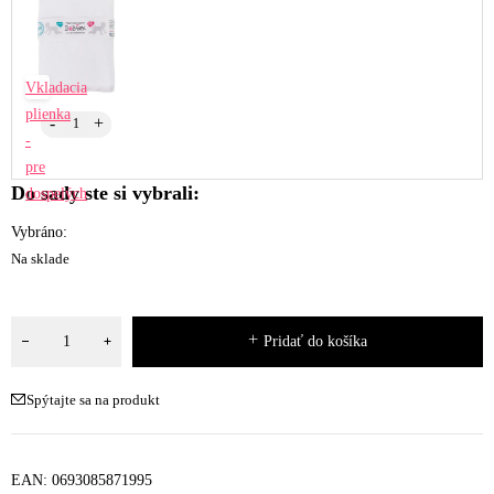
Vkladacia
plienka
-
pre
Do sady ste si vybrali:
dospelých
Vybráno:
Na sklade
Pridať do košíka
Spýtajte sa na produkt
EAN:
0693085871995