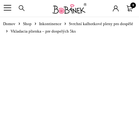
0
Domov
Shop
Inkontinence
Svrchní kalhotkové pleny pro dospělé
Vkladacia plienka – pre dospelých 5ks
-2.97€