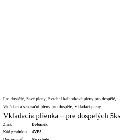
Pro dospělé
,
Savé pleny
,
Svrchní kalhotkové pleny pro dospělé
,
Vkládací a separační pleny pro dospělé
,
Vkládací pleny
Vkladacia plienka – pre dospelých 5ks
Znak
Bobánek
Kód produktu
4VP5
Dostupnosť
Na sklade