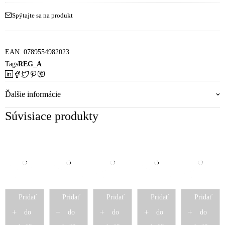
novorodenecká
Spýtajte sa na produkt
fleece
EAN:
0789554982023
Tags
REG_A
Ďalšie informácie
Súvisiace produkty
Pridať
Pridať
Pridať
Pridať
Pridať
do
do
do
do
do