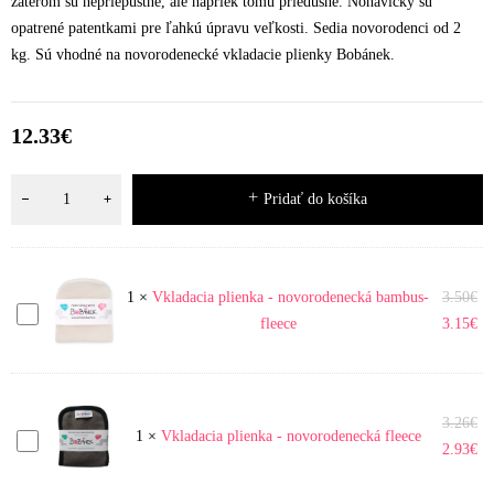
záterom sú nepriepustné, ale napriek tomu priedušné. Nohavičky sú
opatrené patentkami pre ľahkú úpravu veľkosti. Sedia novorodenci od 2
kg. Sú vhodné na novorodenecké vkladacie plienky Bobánek.
12.33
€
Pridať do košíka
1
×
Vkladacia plienka - novorodenecká bambus-
3.50
€
Vkladacia
fleece
3.15
€
plienka
-
novorodenecká
bambus-
3.26
€
Vkladacia
fleece
1
×
Vkladacia plienka - novorodenecká fleece
2.93
€
plienka
-