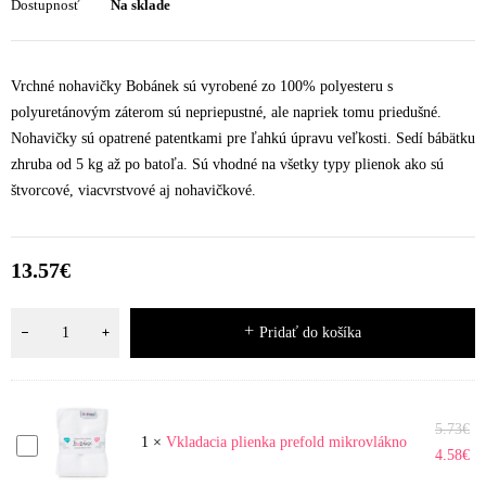
Dostupnosť
Na sklade
Vrchné nohavičky Bobánek sú vyrobené zo 100% polyesteru s
polyuretánovým záterom sú nepriepustné, ale napriek tomu priedušné.
Nohavičky sú opatrené patentkami pre ľahkú úpravu veľkosti. Sedí bábätku
zhruba od 5 kg až po batoľa. Sú vhodné na všetky typy plienok ako sú
štvorcové, viacvrstvové aj nohavičkové.
13.57
€
Pridať do košíka
5.73
€
Vkladacia
1
×
Vkladacia plienka prefold mikrovlákno
4.58
€
plienka
prefold