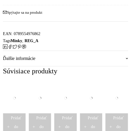
mikrovlákno
Spýtajte sa na produkt
EAN:
0789554976862
Tags
Minky
,
REG_A
Ďalšie informácie
Súvisiace produkty
Pridať
Pridať
Pridať
Pridať
Pridať
do
do
do
do
do