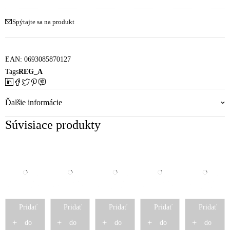
mikrovlákno
Spýtajte sa na produkt
EAN:
0693085870127
Tags
REG_A
Ďalšie informácie
Súvisiace produkty
Pridať
Pridať
Pridať
Pridať
Pridať
do
do
do
do
do