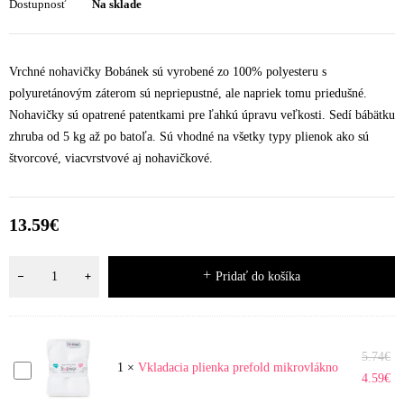
Dostupnosť
Na sklade
Vrchné nohavičky Bobánek sú vyrobené zo 100% polyesteru s
polyuretánovým záterom sú nepriepustné, ale napriek tomu priedušné.
Nohavičky sú opatrené patentkami pre ľahkú úpravu veľkosti. Sedí bábätku
zhruba od 5 kg až po batoľa. Sú vhodné na všetky typy plienok ako sú
štvorcové, viacvrstvové aj nohavičkové.
13.59
€
Pridať do košíka
5.74
€
Vkladacia
1
×
Vkladacia plienka prefold mikrovlákno
4.59
€
plienka
prefold