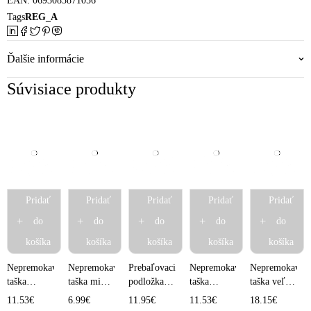
EAN:
0693085871056
Tags
REG_A
Ďalšie informácie
Súvisiace produkty
Pridať
Pridať
Pridať
Pridať
Pridať
do
do
do
do
do
košíka
košíka
košíka
košíka
košíka
Nepremokava
Nepremokavá
Prebaľovacia
Nepremokava
Nepremokavá
taška
taška mini -
podložka -
taška
taška veľká
normal -
Ružová so
Autíčko
normal -
- Kvety
11.53
€
6.99
€
11.95
€
11.53
€
18.15
€
Safari
srdiečkami
Veselé