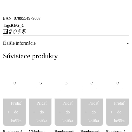
EAN:
0789554979887
Tags
REG_C
Ďalšie informácie
Súvisiace produkty
Pridať
Pridať
Pridať
Pridať
Pridať
do
do
do
do
do
košíka
košíka
košíka
košíka
košíka
Bambusové
Vkladacia
Bambusová
Bambusová
Bambusová