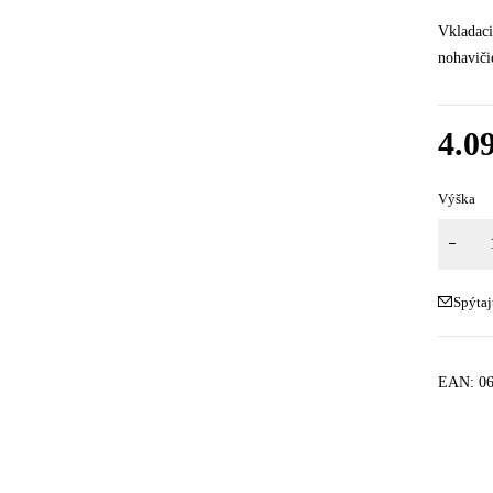
Vkladaci
nohavič
4.0
Výška
Spýtaj
EAN:
0