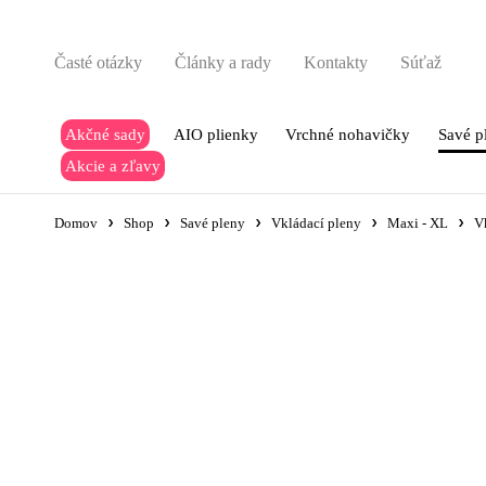
Časté otázky
Články a rady
Kontakty
Súťaž
Akčné sady
AIO plienky
Vrchné nohavičky
Savé p
Akcie a zľavy
Domov
Shop
Savé pleny
Vkládací pleny
Maxi - XL
V