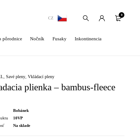
0
CZ
 pôrodnice
Nočník
Fusaky
Inkontinencia
XL
,
Savé pleny
,
Vkládací pleny
adacia plienka – bambus-fleece
Bobánek
duktu
10VP
osť
Na sklade