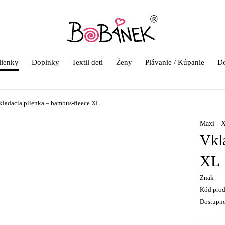
lienky
Doplnky
Textil deti
Ženy
Plávanie / Kúpanie
Do
kladacia plienka – bambus-fleece XL
Maxi - 
Vkl
XL
Znak
Kód pro
Dostupn