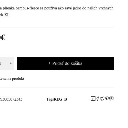
a plienka bambus-fleece sa používa ako savé jadro do našich vrchných
iek XL.
9
€
Pridať do košíka
te sa na produkt
693085872343
Tags
REG_B