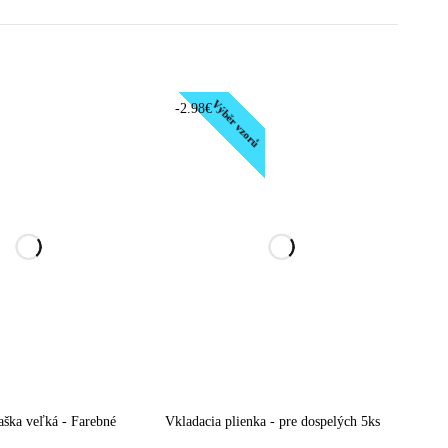
Výběr vzorů
-2.98€
ška veľká - Farebné
Vkladacia plienka - pre dospelých 5ks