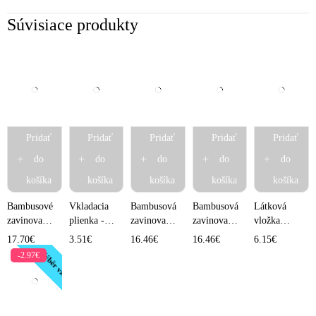
Súvisiace produkty
Pridať
Pridať
Pridať
Pridať
Pridať
do
do
do
do
do
košíka
košíka
košíka
košíka
košíka
Bambusové
Vkladacia
Bambusová
Bambusová
Látková
zavinovacie
plienka -
zavinovacia
zavinovacia
vložka
plienky
novorodenecká
plienka
plienka
bambusová
17.70
€
3.51
€
16.46
€
16.46
€
6.15
€
Duo Pack -
bambus-
digitisk -
digitisk -
- Ružová so
Výběr vzorů
-2.97€
Medvedík v
fleece
Makové
Lietadlá a
srdiečkami
tričku
pole
autíčka