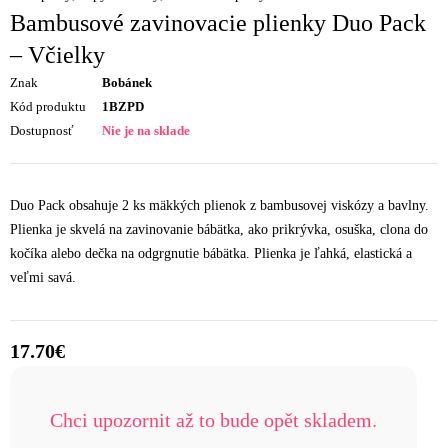
Bambusové zavinovacie plienky Duo Pack
– Včielky
Znak
Bobánek
Kód produktu
1BZPD
Dostupnosť
Nie je na sklade
Duo Pack obsahuje 2 ks mäkkých plienok z bambusovej viskózy a bavlny.
Plienka je skvelá na zavinovanie bábätka, ako prikrývka, osuška, clona do
kočíka alebo dečka na odgrgnutie bábätka. Plienka je ľahká, elastická a
veľmi savá.
17.70
€
Chci upozornit až to bude opět skladem.