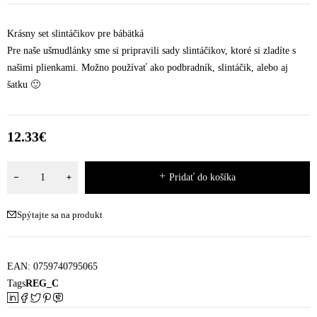
Krásny set slintáčikov pre bábätká
Pre naše ušmudlánky sme si pripravili sady slintáčikov, ktoré si zladíte s
našimi plienkami. Možno používať ako podbradník, slintáčik, alebo aj
šatku 🙂
12.33
€
Pridať do košíka
Spýtajte sa na produkt
EAN:
0759740795065
Tags
REG_C