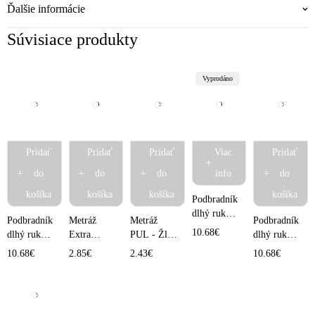
Ďalšie informácie
Súvisiace produkty
Vyprodáno
Pridať
Pridať
Pridať
Viac
Pridať
do
do
do
info
do
košíka
košíka
košíka
košíka
Podbradník
dlhý rukáv
Podbradník
Metráž
Metráž
Podbradník
- Mesto
10.68
€
dlhý rukáv
Extra
PUL - Žltá
dlhý rukáv
- Tulipány
jemná PUL
10x150 cm
- Autíčko
10.68
€
2.85
€
2.43
€
10.68
€
- Tučniaky
10x150 cm