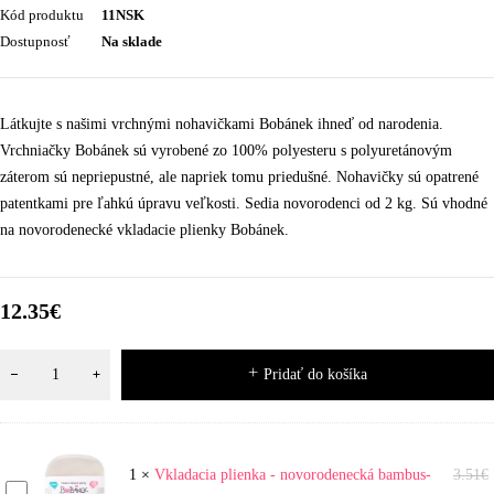
Kód produktu
11NSK
Dostupnosť
Na sklade
Látkujte s našimi vrchnými nohavičkami Bobánek ihneď od narodenia.
Vrchniačky Bobánek sú vyrobené zo 100% polyesteru s polyuretánovým
záterom sú nepriepustné, ale napriek tomu priedušné. Nohavičky sú opatrené
patentkami pre ľahkú úpravu veľkosti. Sedia novorodenci od 2 kg. Sú vhodné
na novorodenecké vkladacie plienky Bobánek.
12.35
€
Pridať do košíka
1
×
Vkladacia plienka - novorodenecká bambus-
3.51
€
Vkladacia