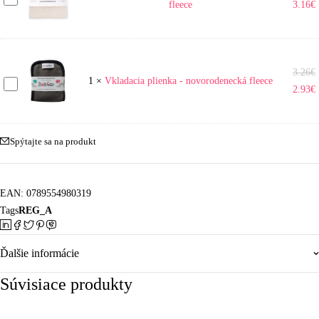
fleece
3.16
€
plienka
-
novorodenecká
bambus-
3.26
€
Vkladacia
fleece
1
×
Vkladacia plienka - novorodenecká fleece
2.93
€
plienka
-
novorodenecká
Spýtajte sa na produkt
fleece
EAN:
0789554980319
Tags
REG_A
Ďalšie informácie
Súvisiace produkty