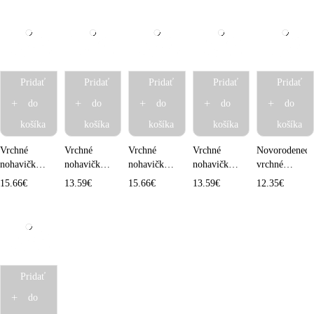
Pridať
Pridať
Pridať
Pridať
Pridať
do
do
do
do
do
košíka
košíka
košíka
košíka
košíka
Vrchné
Vrchné
Vrchné
Vrchné
Novorodeneck
nohavičky
nohavičky
nohavičky
nohavičky
vrchné
XL patentky
suchý zips -
XL patentky
patentky -
nohavičky
15.66
€
13.59
€
15.66
€
13.59
€
12.35
€
-
Veselé
- Tulipány
Tulipány
patentky -
Chameleóny
žabky
Chameleóny
Pridať
do