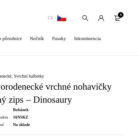
0
CZ
 pôrodnice
Nočník
Fusaky
Inkontinencia
enecké
,
Svrchní kalhotky
orodenecké vrchné nohavičky
hý zips – Dinosaury
Bobánek
duktu
16NSKZ
osť
Na sklade