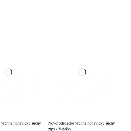
 vrchné nohavičky suchý
Novorodenecké vrchné nohavičky suchý
zips - Včielky