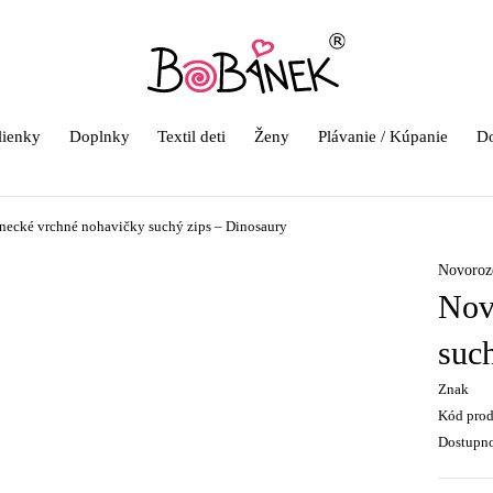
lienky
Doplnky
Textil deti
Ženy
Plávanie / Kúpanie
Do
ecké vrchné nohavičky suchý zips – Dinosaury
Novoroz
Nov
suc
Znak
Kód pro
Dostupn