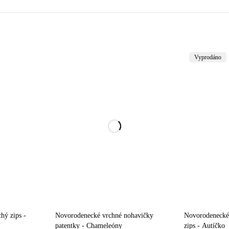
Vyprodáno
hý zips -
Novorodenecké vrchné nohavičky
Novorodenecké
patentky - Chameleóny
zips - Autíčko