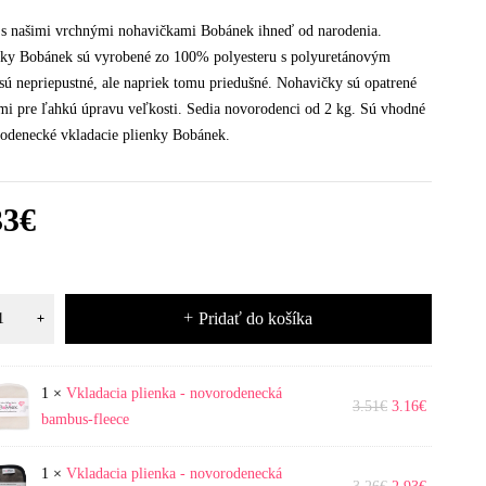
 s našimi vrchnými nohavičkami Bobánek ihneď od narodenia.
čky Bobánek sú vyrobené zo 100% polyesteru s polyuretánovým
sú nepriepustné, ale napriek tomu priedušné. Nohavičky sú opatrené
mi pre ľahkú úpravu veľkosti. Sedia novorodenci od 2 kg. Sú vhodné
odenecké vkladacie plienky Bobánek.
33
€
Pridať do košíka
1
×
Vkladacia plienka - novorodenecká
ia
3.51
€
3.16
€
bambus-fleece
denecká
1
×
Vkladacia plienka - novorodenecká
ia