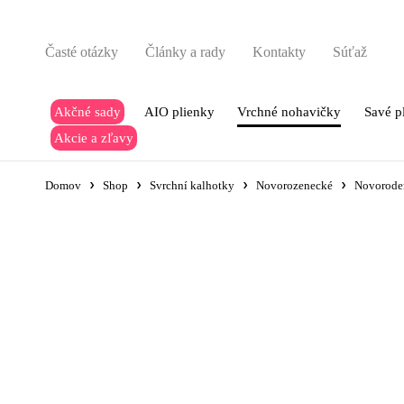
Časté otázky
Články a rady
Kontakty
Súťaž
Akčné sady
AIO plienky
Vrchné nohavičky
Savé p
Akcie a zľavy
Domov
Shop
Svrchní kalhotky
Novorozenecké
Novoroden