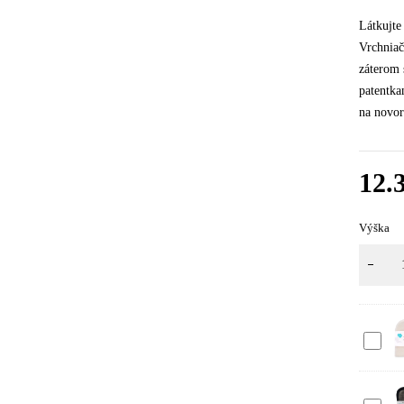
Látkujte
Vrchnia
záterom 
patentka
na novor
12.
Výška
Vkladac
plienka
-
novoro
Vkladac