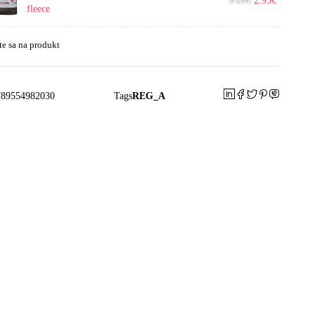
3.26
€
2.93
€
-
fleece
denecká
te sa na produkt
789554982030
Tags
REG_A