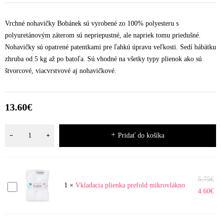
Vrchné nohavičky Bobánek sú vyrobené zo 100% polyesteru s
polyuretánovým záterom sú nepriepustné, ale napriek tomu priedušné.
Nohavičky sú opatrené patentkami pre ľahkú úpravu veľkosti. Sedí bábätku
zhruba od 5 kg až po batoľa. Sú vhodné na všetky typy plienok ako sú
štvorcové, viacvrstvové aj nohavičkové.
13.60
€
Pridať do košíka
5.75
€
Vkladacia
1
×
Vkladacia plienka prefold mikrovlákno
4.60
€
plienka
prefold
mikrovlákno