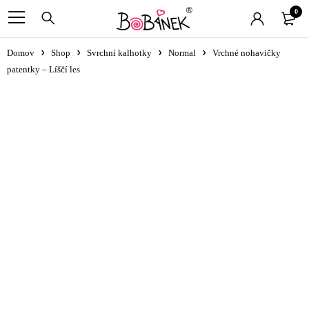
0
Domov
Shop
Svrchní kalhotky
Normal
Vrchné nohavičky
patentky – Líščí les