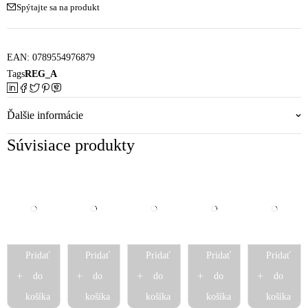
Spýtajte sa na produkt
EAN:
0789554976879
Tags
REG_A
Ďalšie informácie
Súvisiace produkty
Pridať
Pridať
Pridať
Pridať
Pridať
do
do
do
do
do
košíka
košíka
košíka
košíka
košíka