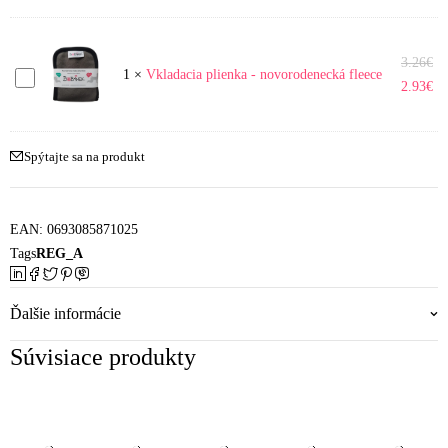
novorodenecká
bambus-
3.26
€
Vkladacia
fleece
1
×
Vkladacia plienka - novorodenecká fleece
2.93
€
plienka
-
novorodenecká
Spýtajte sa na produkt
fleece
EAN:
0693085871025
Tags
REG_A
Ďalšie informácie
Súvisiace produkty