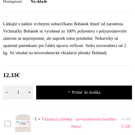
Dostupnosť
Na sklade
Látkujte s našimi vrchnými nohavičkami Bobánek ihneď od narodenia.
Vrchniačky Bobánek sú vyrobené zo 100% polyesteru s polyuretánovým
záterom sú nepriepustné, ale napriek tomu priedušné. Nohavičky sú
opatrené patentkami pre ľahkú úpravu veľkosti. Sedia novorodenci od 2
kg. Sú vhodné na novorodenecké vkladacie plienky Bobánek.
12.33
€
Pridať do košíka
1
×
Vkladacia plienka - novorodenecká bambus-
3.51
€
Vkladacia
fleece
3.16
€
plienka
-